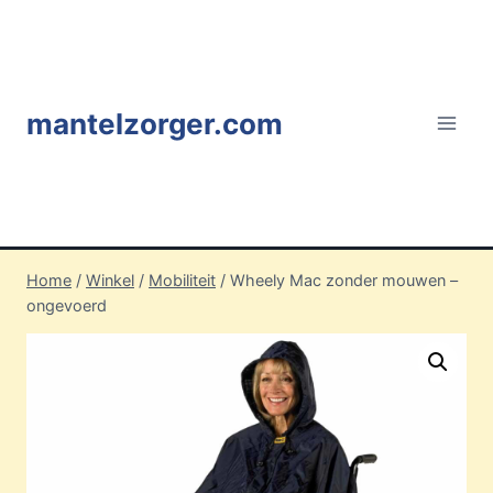
Doorgaan
naar
inhoud
mantelzorger.com
Home
/
Winkel
/
Mobiliteit
/
Wheely Mac zonder mouwen –
ongevoerd