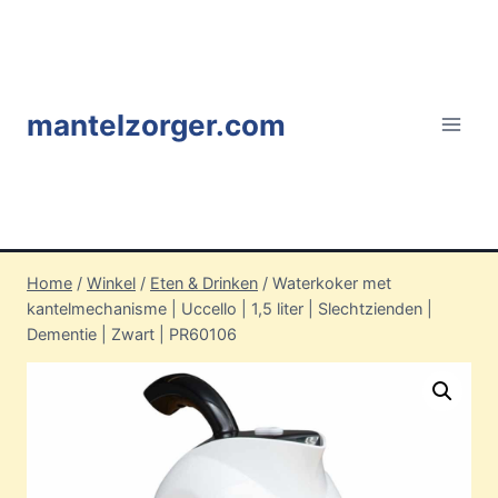
Doorgaan
naar
inhoud
mantelzorger.com
Home
/
Winkel
/
Eten & Drinken
/
Waterkoker met
kantelmechanisme | Uccello | 1,5 liter | Slechtzienden |
Dementie | Zwart | PR60106