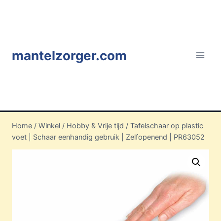
Doorgaan
naar
inhoud
mantelzorger.com
Home
/
Winkel
/
Hobby & Vrije tijd
/
Tafelschaar op plastic
voet | Schaar eenhandig gebruik | Zelfopenend | PR63052