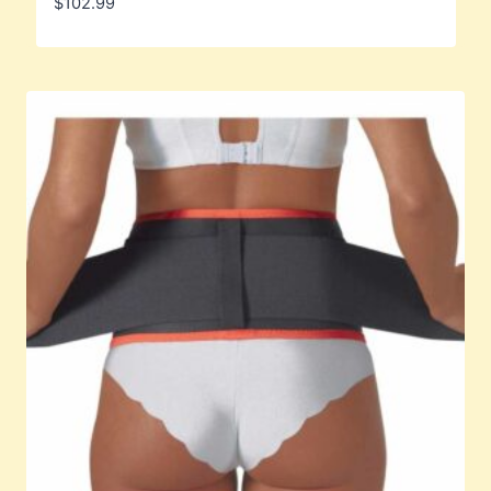
$
102.99