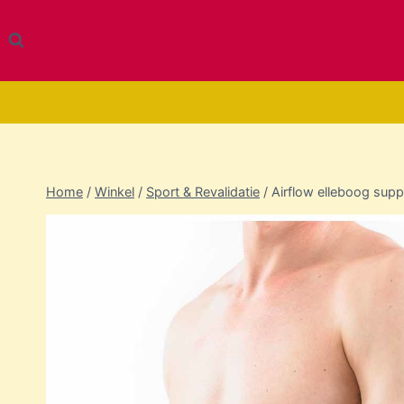
Doorgaan
naar
inhoud
Home
/
Winkel
/
Sport & Revalidatie
/
Airflow elleboog supp