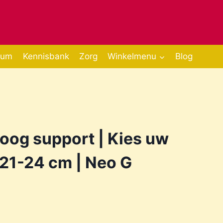
rum
Kennisbank
Zorg
Winkelmenu
Blog
boog support | Kies uw
 21-24 cm | Neo G