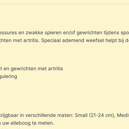
essures en zwakke spieren en/of gewrichten tijdens spo
ichten met artritis. Speciaal ademend weefsel helpt bij 
it en gewrichten met artritis
gulering
rkrijgbaar in verschillende maten: Small (21-24 cm), M
n uw elleboog te meten.